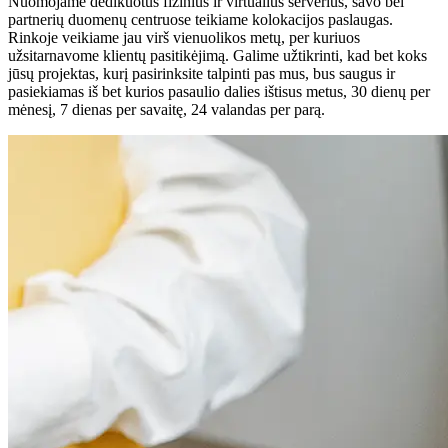
Nuomojame dedikuotus fizinius ir virtualius serverius, savo bei
partnerių duomenų centruose teikiame kolokacijos paslaugas.
Rinkoje veikiame jau virš vienuolikos metų, per kuriuos
užsitarnavome klientų pasitikėjimą. Galime užtikrinti, kad bet koks
jūsų projektas, kurį pasirinksite talpinti pas mus, bus saugus ir
pasiekiamas iš bet kurios pasaulio dalies ištisus metus, 30 dienų per
mėnesį, 7 dienas per savaitę, 24 valandas per parą.