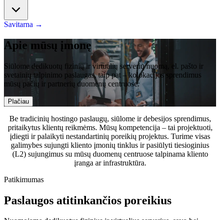
Savitarna
→
Apie mūsų įmonę
Siūlome dedikuotų fizinių ir virtualių serverių nuomą, el. pašto ir
svetainių talpinimo paslaugas, taip pat – kolokacijos sprendimus
mūsų pačių ir partnerių duomenų centruose.
Plačiau
Be tradicinių hostingo paslaugų, siūlome ir debesijos sprendimus,
pritaikytus klientų reikmėms. Mūsų kompetencija – tai projektuoti,
įdiegti ir palaikyti nestandartinių poreikių projektus. Turime visas
galimybes sujungti kliento įmonių tinklus ir pasiūlyti tiesioginius
(L2) sujungimus su mūsų duomenų centruose talpinama kliento
įranga ar infrastruktūra.
Patikimumas
Paslaugos atitinkančios poreikius