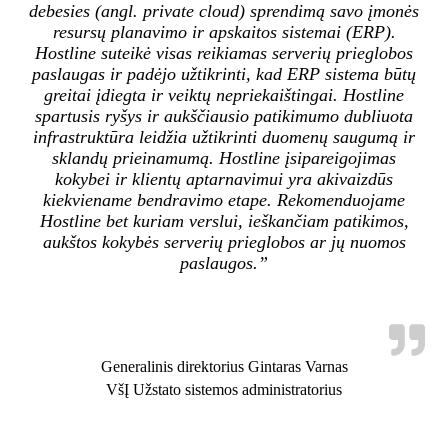
debesies (angl. private cloud) sprendimą savo įmonės
resursų planavimo ir apskaitos sistemai (ERP).
Hostline suteikė visas reikiamas serverių prieglobos
paslaugas ir padėjo užtikrinti, kad ERP sistema būtų
greitai įdiegta ir veiktų nepriekaištingai. Hostline
spartusis ryšys ir aukščiausio patikimumo dubliuota
infrastruktūra leidžia užtikrinti duomenų saugumą ir
sklandų prieinamumą. Hostline įsipareigojimas
kokybei ir klientų aptarnavimui yra akivaizdūs
kiekviename bendravimo etape. Rekomenduojame
Hostline bet kuriam verslui, ieškančiam patikimos,
aukštos kokybės serverių prieglobos ar jų nuomos
paslaugos.”
Generalinis direktorius Gintaras Varnas
VšĮ Užstato sistemos administratorius