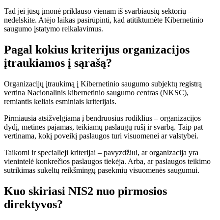
Tad jei jūsų įmonė priklauso vienam iš svarbiausių sektorių –
nedelskite. Atėjo laikas pasirūpinti, kad atitiktumėte Kibernetinio
saugumo įstatymo reikalavimus.
Pagal kokius kriterijus organizacijos
įtraukiamos į sąrašą?
Organizacijų įtraukimą į Kibernetinio saugumo subjektų registrą
vertina Nacionalinis kibernetinio saugumo centras (NKSC),
remiantis keliais esminiais kriterijais.
Pirmiausia atsižvelgiama į bendruosius rodiklius – organizacijos
dydį, metines pajamas, teikiamų paslaugų rūšį ir svarbą. Taip pat
vertinama, kokį poveikį paslaugos turi visuomenei ar valstybei.
Taikomi ir specialieji kriterijai – pavyzdžiui, ar organizacija yra
vienintelė konkrečios paslaugos tiekėja. Arba, ar paslaugos teikimo
sutrikimas sukeltų reikšmingų pasekmių visuomenės saugumui.
Kuo skiriasi NIS2 nuo pirmosios
direktyvos?