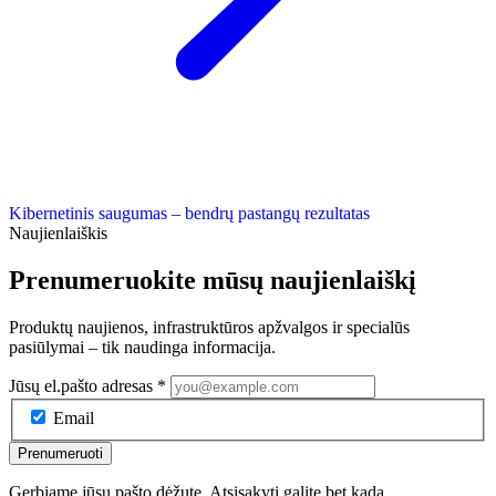
Kibernetinis saugumas – bendrų pastangų rezultatas
Naujienlaiškis
Prenumeruokite mūsų naujienlaiškį
Produktų naujienos, infrastruktūros apžvalgos ir specialūs
pasiūlymai – tik naudinga informacija.
Jūsų el.pašto adresas
*
Email
Prenumeruoti
Gerbiame jūsų pašto dėžutę. Atsisakyti galite bet kada.