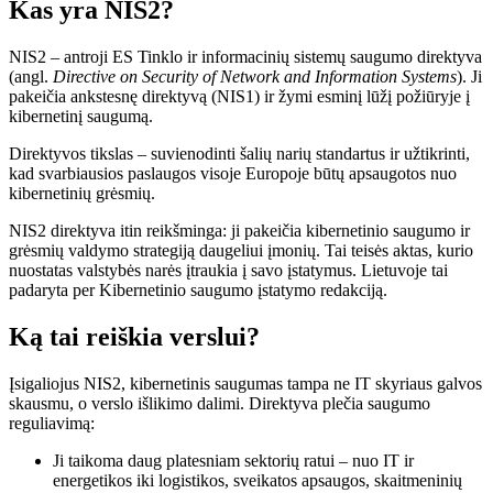
Kas yra NIS2?
NIS2 – antroji ES Tinklo ir informacinių sistemų saugumo direktyva
(angl.
Directive on Security of Network and Information Systems
). Ji
pakeičia ankstesnę direktyvą (NIS1) ir žymi esminį lūžį požiūryje į
kibernetinį saugumą.
Direktyvos tikslas – suvienodinti šalių narių standartus ir užtikrinti,
kad svarbiausios paslaugos visoje Europoje būtų apsaugotos nuo
kibernetinių grėsmių.
NIS2 direktyva itin reikšminga: ji pakeičia kibernetinio saugumo ir
grėsmių valdymo strategiją daugeliui įmonių. Tai teisės aktas, kurio
nuostatas valstybės narės įtraukia į savo įstatymus. Lietuvoje tai
padaryta per Kibernetinio saugumo įstatymo redakciją.
Ką tai reiškia verslui?
Įsigaliojus NIS2, kibernetinis saugumas tampa ne IT skyriaus galvos
skausmu, o verslo išlikimo dalimi. Direktyva plečia saugumo
reguliavimą:
Ji taikoma daug platesniam sektorių ratui – nuo IT ir
energetikos iki logistikos, sveikatos apsaugos, skaitmeninių