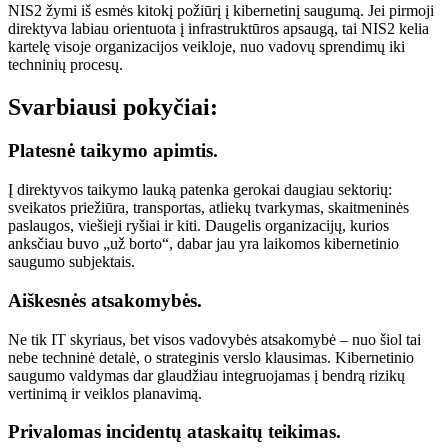
NIS2 žymi iš esmės kitokį požiūrį į kibernetinį saugumą. Jei pirmoji
direktyva labiau orientuota į infrastruktūros apsaugą, tai NIS2 kelia
kartelę visoje organizacijos veikloje, nuo vadovų sprendimų iki
techninių procesų.
Svarbiausi pokyčiai:
Platesnė taikymo apimtis.
Į direktyvos taikymo lauką patenka gerokai daugiau sektorių:
sveikatos priežiūra, transportas, atliekų tvarkymas, skaitmeninės
paslaugos, viešieji ryšiai ir kiti. Daugelis organizacijų, kurios
anksčiau buvo „už borto“, dabar jau yra laikomos kibernetinio
saugumo subjektais.
Aiškesnės atsakomybės.
Ne tik IT skyriaus, bet visos vadovybės atsakomybė – nuo šiol tai
nebe techninė detalė, o strateginis verslo klausimas. Kibernetinio
saugumo valdymas dar glaudžiau integruojamas į bendrą rizikų
vertinimą ir veiklos planavimą.
Privalomas incidentų ataskaitų teikimas.