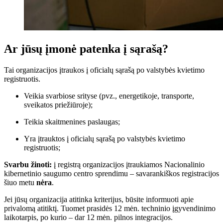
Ar jūsų įmonė patenka į sąrašą?
Tai organizacijos įtraukos į oficialų sąrašą po valstybės kvietimo
registruotis.
Veikia svarbiose srityse (pvz., energetikoje, transporte,
sveikatos priežiūroje);
Teikia skaitmenines paslaugas;
Yra įtrauktos į oficialų sąrašą po valstybės kvietimo
registruotis;
Svarbu žinoti:
į registrą organizacijos įtraukiamos Nacionalinio
kibernetinio saugumo centro sprendimu – savarankiškos registracijos
šiuo metu
nėra
.
Jei jūsų organizacija atitinka kriterijus, būsite informuoti apie
privalomą atitiktį. Tuomet prasidės 12 mėn. techninio įgyvendinimo
laikotarpis, po kurio – dar 12 mėn. pilnos integracijos.