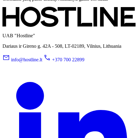
UAB "Hostline"
Dariaus ir Gireno g. 42A - 508, LT-02189, Vilnius, Lithuania
info@hostline.lt
+370 700 22899
LinkedIn