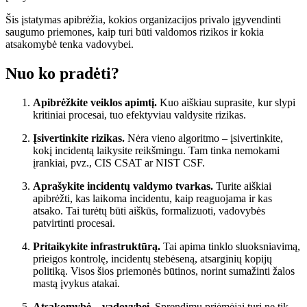
Šis įstatymas apibrėžia, kokios organizacijos privalo įgyvendinti
saugumo priemones, kaip turi būti valdomos rizikos ir kokia
atsakomybė tenka vadovybei.
Nuo ko pradėti?
Apibrėžkite veiklos apimtį.
Kuo aiškiau suprasite, kur slypi
kritiniai procesai, tuo efektyviau valdysite rizikas.
Įsivertinkite rizikas.
Nėra vieno algoritmo – įsivertinkite,
kokį incidentą laikysite reikšmingu. Tam tinka nemokami
įrankiai, pvz., CIS CSAT ar NIST CSF.
Aprašykite incidentų valdymo tvarkas.
Turite aiškiai
apibrėžti, kas laikoma incidentu, kaip reaguojama ir kas
atsako. Tai turėtų būti aiškūs, formalizuoti, vadovybės
patvirtinti procesai.
Pritaikykite infrastruktūrą.
Tai apima tinklo sluoksniavimą,
prieigos kontrolę, incidentų stebėseną, atsarginių kopijų
politiką. Visos šios priemonės būtinos, norint sumažinti žalos
mastą įvykus atakai.
Atsakomybė – vadovybei.
Sprendimų priėmėjai turi ne tik