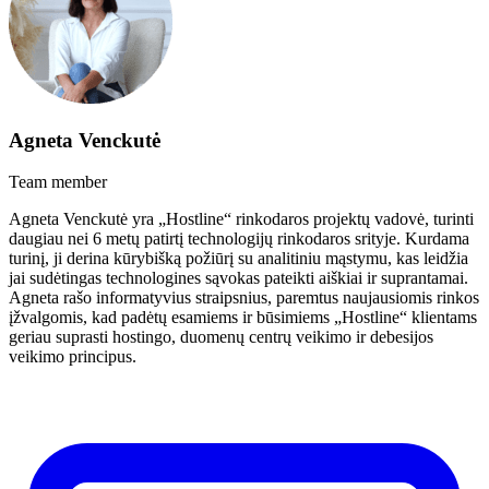
Agneta Venckutė
Team member
Agneta Venckutė yra „Hostline“ rinkodaros projektų vadovė, turinti
daugiau nei 6 metų patirtį technologijų rinkodaros srityje. Kurdama
turinį, ji derina kūrybišką požiūrį su analitiniu mąstymu, kas leidžia
jai sudėtingas technologines sąvokas pateikti aiškiai ir suprantamai.
Agneta rašo informatyvius straipsnius, paremtus naujausiomis rinkos
įžvalgomis, kad padėtų esamiems ir būsimiems „Hostline“ klientams
geriau suprasti hostingo, duomenų centrų veikimo ir debesijos
veikimo principus.