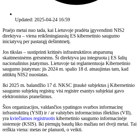
Updated:
2025-04-24 16:59
Praėjo metai nuo tada, kai Lietuvoje pradėta įgyvendinti NIS2
direktyva – viena reikšmingiausių ES kibernetinio saugumo
iniciatyvų per pastarąjį dešimtmetį.
Jos tikslas – sustiprinti kritinės infrastruktūros atsparumą
skaitmeninėms grėsmėms. Ši direktyva jau integruota į ES šalių
nacionalinius įstatymus. Lietuvoje tai reglamentuoja Kibernetinio
saugumo įstatymas: jis 2024 m. spalio 18 d. atnaujintas tam, kad
atitiktų NIS2 nuostatas.
Iki 2025 m. balandžio 17 d. NKSC įtraukė subjektus į Kibernetinio
saugumo subjektų registrą: visi registre esantys subjektai gavo
elektroninius pranešimus.
Šios organizacijos, valdančios ypatingos svarbos informacinę
infrastruktūrą (YSII) ir / ar valstybės informacinius išteklius (VII),
yra
kviečiamos registruotis
kibernetinio saugumo informacinėje
sistemoje (KSIS). Iki pirmųjų baudų liko mažiau nei dveji metai. Tai
reiškia viena: metas ne planuoti, o veikti.