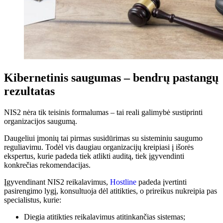
Kibernetinis saugumas – bendrų pastangų
rezultatas
NIS2 nėra tik teisinis formalumas – tai reali galimybė sustiprinti
organizacijos saugumą.
Daugeliui įmonių tai pirmas susidūrimas su sisteminiu saugumo
reguliavimu. Todėl vis daugiau organizacijų kreipiasi į išorės
ekspertus, kurie padeda tiek atlikti auditą, tiek įgyvendinti
konkrečias rekomendacijas.
Įgyvendinant NIS2 reikalavimus,
Hostline
padeda įvertinti
pasirengimo lygį, konsultuoja dėl atitikties, o prireikus nukreipia pas
specialistus, kurie:
Diegia atitikties reikalavimus atitinkančias sistemas;