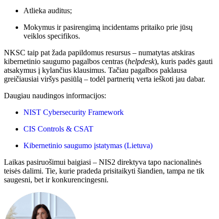
Atlieka auditus;
Mokymus ir pasirengimą incidentams pritaiko prie jūsų
veiklos specifikos.
NKSC taip pat žada papildomus resursus – numatytas atskiras
kibernetinio saugumo pagalbos centras (
helpdesk
), kuris padės gauti
atsakymus į kylančius klausimus. Tačiau pagalbos paklausa
greičiausiai viršys pasiūlą – todėl partnerių verta ieškoti jau dabar.
Daugiau naudingos informacijos:
NIST Cybersecurity Framework
CIS Controls & CSAT
Kibernetinio saugumo įstatymas (Lietuva)
Laikas pasiruošimui baigiasi – NIS2 direktyva tapo nacionalinės
teisės dalimi. Tie, kurie pradeda prisitaikyti šiandien, tampa ne tik
saugesni, bet ir konkurencingesni.