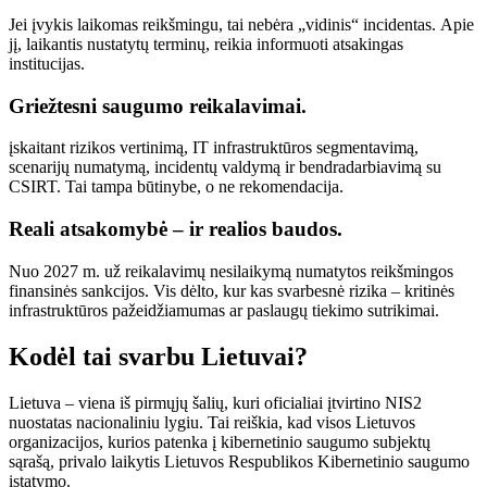
Jei įvykis laikomas reikšmingu, tai nebėra „vidinis“ incidentas. Apie
jį, laikantis nustatytų terminų, reikia informuoti atsakingas
institucijas.
Griežtesni saugumo reikalavimai.
įskaitant rizikos vertinimą, IT infrastruktūros segmentavimą,
scenarijų numatymą, incidentų valdymą ir bendradarbiavimą su
CSIRT. Tai tampa būtinybe, o ne rekomendacija.
Reali atsakomybė – ir realios baudos.
Nuo 2027 m. už reikalavimų nesilaikymą numatytos reikšmingos
finansinės sankcijos. Vis dėlto, kur kas svarbesnė rizika – kritinės
infrastruktūros pažeidžiamumas ar paslaugų tiekimo sutrikimai.
Kodėl tai svarbu Lietuvai?
Lietuva – viena iš pirmųjų šalių, kuri oficialiai įtvirtino NIS2
nuostatas nacionaliniu lygiu. Tai reiškia, kad visos Lietuvos
organizacijos, kurios patenka į kibernetinio saugumo subjektų
sąrašą, privalo laikytis Lietuvos Respublikos Kibernetinio saugumo
įstatymo.